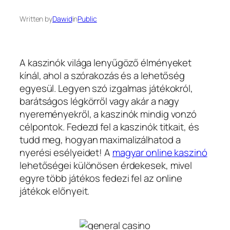
Written by
Dawid
in
Public
A kaszinók világa lenyűgöző élményeket
kínál, ahol a szórakozás és a lehetőség
egyesül. Legyen szó izgalmas játékokról,
barátságos légkörről vagy akár a nagy
nyereményekről, a kaszinók mindig vonzó
célpontok. Fedezd fel a kaszinók titkait, és
tudd meg, hogyan maximalizálhatod a
nyerési esélyeidet! A
magyar online kaszinó
lehetőségei különösen érdekesek, mivel
egyre több játékos fedezi fel az online
játékok előnyeit.