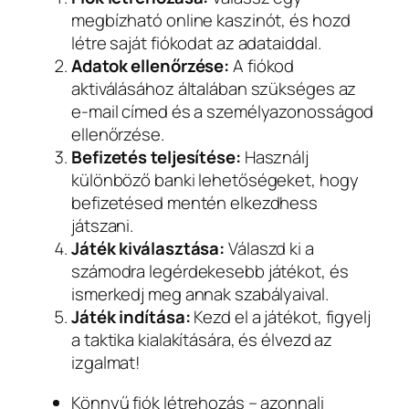
megbízható online kaszinót, és hozd
létre saját fiókodat az adataiddal.
Adatok ellenőrzése:
A fiókod
aktiválásához általában szükséges az
e-mail címed és a személyazonosságod
ellenőrzése.
Befizetés teljesítése:
Használj
különböző banki lehetőségeket, hogy
befizetésed mentén elkezdhess
játszani.
Játék kiválasztása:
Válaszd ki a
számodra legérdekesebb játékot, és
ismerkedj meg annak szabályaival.
Játék indítása:
Kezd el a játékot, figyelj
a taktika kialakítására, és élvezd az
izgalmat!
Könnyű fiók létrehozás – azonnali